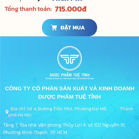
715.000
đ
Tổng thanh toán:
ĐẶT MUA
CÔNG TY CỔ PHẦN SẢN XUẤT VÀ KINH DOANH
DƯỢC PHẨM TUỆ TĨNH
Địa chỉ: Số 4, Đường Trần Phú, Phường Đại Mỗ, Thành
phố Hà Nội.
Tầng 7, Tòa nhà Văn phòng Thủy Lợi 4, số 102 Nguyễn Xí,
Phường Bình Thạnh, TP. HCM.