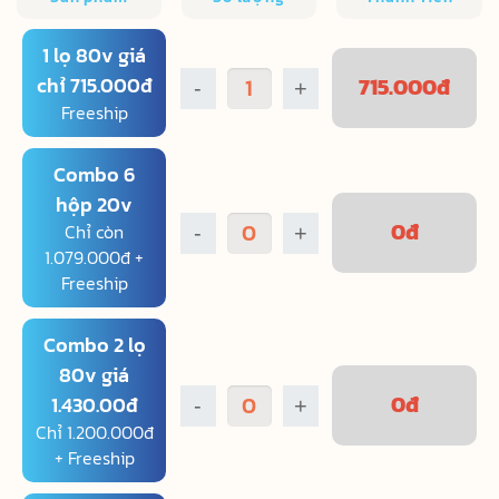
1 lọ 80v giá
chỉ 715.000đ
715.000
đ
-
+
Freeship
Combo 6
hộp 20v
0
đ
Chỉ còn
-
+
1.079.000đ +
Freeship
Combo 2 lọ
80v giá
0
đ
1.430.00đ
-
+
Chỉ 1.200.000đ
+ Freeship