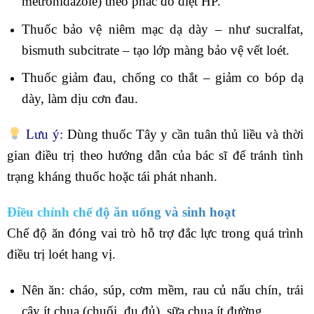
metronidazole) theo phác đồ diệt HP.
Thuốc bảo vệ niêm mạc dạ dày – như sucralfat,
bismuth subcitrate – tạo lớp màng bảo vệ vết loét.
Thuốc giảm đau, chống co thắt – giảm co bóp dạ
dày, làm dịu cơn đau.
Lưu ý:
Dùng thuốc Tây y cần tuân thủ liều và thời
gian điều trị theo hướng dẫn của bác sĩ để tránh tình
trạng kháng thuốc hoặc tái phát nhanh.
Điều chỉnh chế độ ăn uống và sinh hoạt
Chế độ ăn đóng vai trò hỗ trợ đắc lực trong quá trình
điều trị loét hang vị.
Nên ăn: cháo, súp, cơm mềm, rau củ nấu chín, trái
cây ít chua (chuối, đu đủ), sữa chua ít đường.