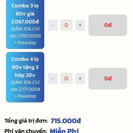
Combo 3 lọ
80v giá
2.067.000đ
0
đ
-
+
GIẢM 25% Chỉ
còn 1.550.000đ
+ Freeship
Combo 4 lọ
80v tặng 3
hộp 20v
0
đ
-
+
GIẢM 35% Chỉ
còn 2.171.000đ
+ Freeship
715.000
đ
Tổng giá trị đơn:
Miễn Phí
Phí vận chuyển: