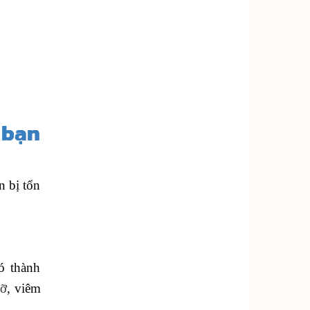
 bạn
n bị tổn
ó thành
mỡ
, viêm