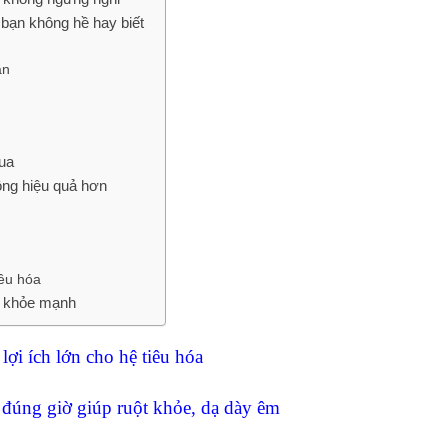
 bạn không hề hay biết
ẵn
qua
ộng hiệu quả hơn
iêu hóa
a khỏe mạnh
ợi ích lớn cho hệ tiêu hóa
đúng giờ giúp ruột khỏe, dạ dày êm