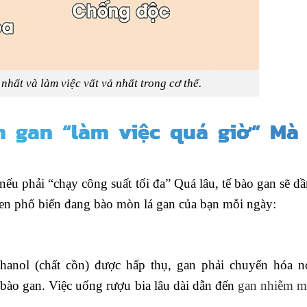
nhất và làm việc vất vả nhất trong cơ thể.
n gan “làm việc quá giờ” Mà
ếu phải “chạy công suất tối đa” Quá lâu, tế bào gan sẽ dầ
uen phổ biến đang bào mòn lá gan của bạn mỗi ngày:
thanol (chất cồn) được hấp thụ, gan phải chuyển hóa n
bào gan. Việc uống rượu bia lâu dài dẫn đến
gan nhiễm 