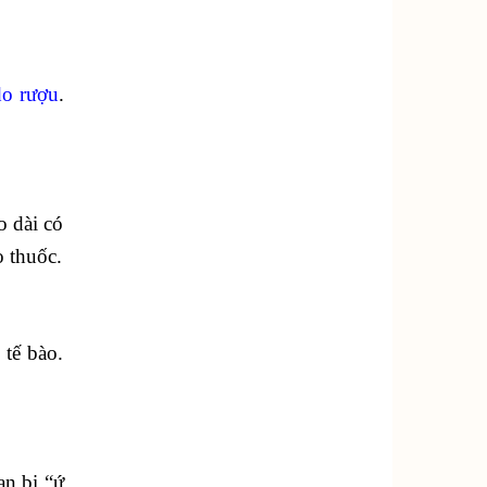
o rượu
.
o dài có
o thuốc.
tế bào.
an bị “ứ