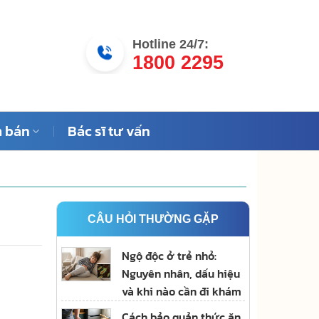
Hotline 24/7:
1800 2295
 bán
Bác sĩ tư vấn
CÂU HỎI THƯỜNG GẶP
Ngộ độc ở trẻ nhỏ:
Nguyên nhân, dấu hiệu
và khi nào cần đi khám
Cách bảo quản thức ăn