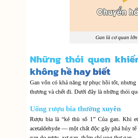
Gan là cơ quan lớn 
Những thói quen khiế
không hề hay biết
Gan vốn có khả năng tự phục hồi tốt, nhưng n
thương và chết đi. Dưới đây là những thói q
Uống rượu bia thường xuyên
Rượu bia là “kẻ thù số 1” Của gan. Khi e
acetaldehyde — một chất độc gây phá hủy tế 
gan do rượu, xơ gan, thậm chí ung thư gan.