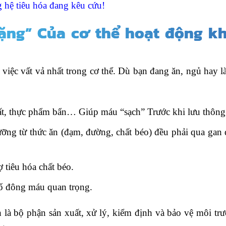
 hệ tiêu hóa đang kêu cứu!
ặng” Của cơ thể hoạt động k
àm việc vất vả nhất trong cơ thể. Dù bạn đang ăn, ngủ hay l
hất, thực phẩm bẩn… Giúp máu “sạch” Trước khi lưu thông
ỡng từ thức ăn (đạm, đường, chất béo) đều phải qua gan
ợ tiêu hóa chất béo.
tố đông máu quan trọng.
h là bộ phận sản xuất, xử lý, kiểm định và bảo vệ môi tr