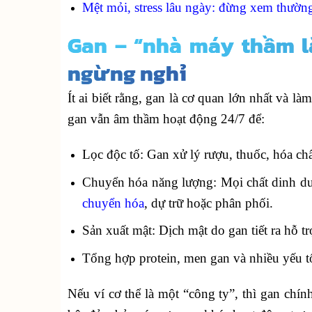
Mệt mỏi, stress lâu ngày: đừng xem thường
Gan – “nhà máy thầm l
ngừng nghỉ
Ít ai biết rằng, gan là cơ quan lớn nhất và l
gan vẫn âm thầm hoạt động 24/7 để:
Lọc độc tố: Gan xử lý rượu, thuốc, hóa c
Chuyển hóa năng lượng: Mọi chất dinh dư
chuyển hóa
, dự trữ hoặc phân phối.
Sản xuất mật: Dịch mật do gan tiết ra hỗ tr
Tổng hợp protein, men gan và nhiều yếu 
Nếu ví cơ thể là một “công ty”, thì gan chín