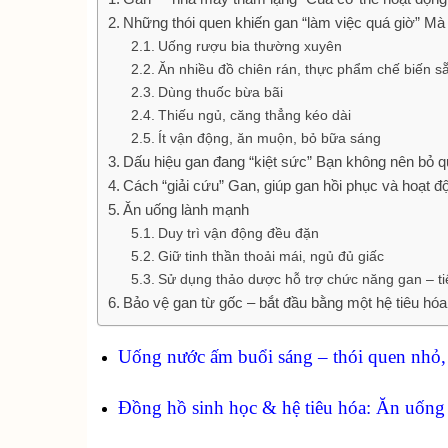
Những thói quen khiến gan “làm việc quá giờ” Mà
Uống rượu bia thường xuyên
Ăn nhiều đồ chiên rán, thực phẩm chế biến s
Dùng thuốc bừa bãi
Thiếu ngủ, căng thẳng kéo dài
Ít vận động, ăn muộn, bỏ bữa sáng
Dấu hiệu gan đang “kiệt sức” Bạn không nên bỏ 
Cách “giải cứu” Gan, giúp gan hồi phục và hoạt đ
Ăn uống lành mạnh
Duy trì vận động đều đặn
Giữ tinh thần thoải mái, ngủ đủ giấc
Sử dụng thảo dược hỗ trợ chức năng gan – t
Bảo vệ gan từ gốc – bắt đầu bằng một hệ tiêu hó
Uống nước ấm buổi sáng – thói quen nhỏ, l
Đồng hồ sinh học & hệ tiêu hóa: Ăn uống 