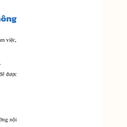
hông
àm việc,
.
 để được
ường nội