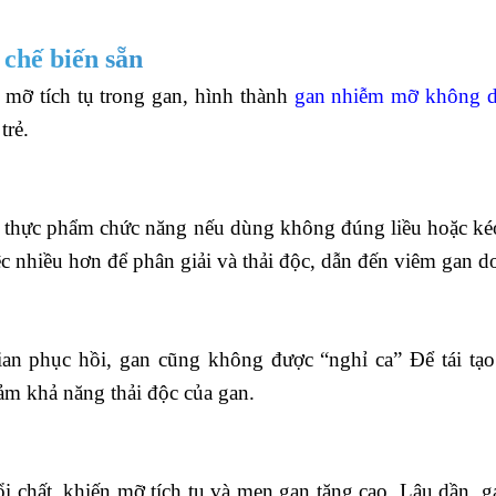
 chế biến sẵn
 mỡ tích tụ trong gan, hình thành
gan nhiễm mỡ không d
trẻ.
í thực phẩm chức năng nếu dùng không đúng liều hoặc ké
c nhiều hơn để phân giải và thải độc, dẫn đến viêm gan d
an phục hồi, gan cũng không được “nghỉ ca” Để tái tạo 
iảm khả năng thải độc của gan.
i chất, khiến mỡ tích tụ và men gan tăng cao. Lâu dần, g