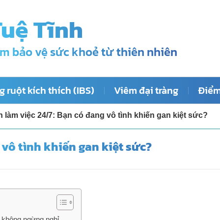
Tuệ Tĩnh
m bảo vệ sức khoẻ từ thiên nhiên
 ruột kích thích (IBS)
Viêm đại tràng
Điểm
 làm việc 24/7: Bạn có đang vô tình khiến gan kiệt sức?
 vô tình khiến gan kiệt sức?
 không ngừng nghỉ