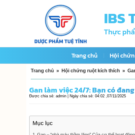
Skip
IBS 
to
content
Thực phẩ
Trang chủ
Hội chứng
Trang chủ
»
Hội chứng ruột kích thích
»
Gan
Gan làm việc 24/7: Bạn có đang
Được chia sẻ:
admin |
Ngày chia sẻ:
04:02 ,07/11/2025
Mục lục
Gan – “nhà máy thầm lặng” Của cơ thể hoạt động