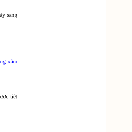
này sang
àng xâm
ợc tiệt