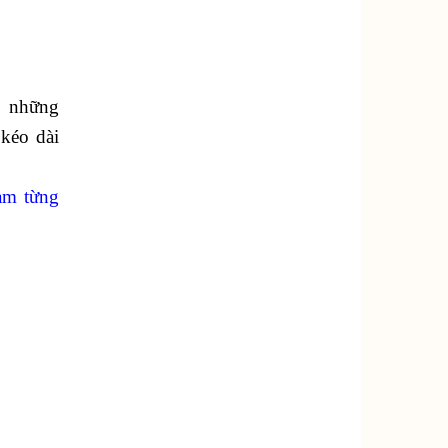
g những
 kéo dài
am từng