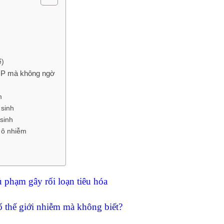
ế)
 HP mà không ngờ
m
 sinh
sinh
 ô nhiễm
 phạm gây rối loạn tiêu hóa
ố thế giới nhiễm mà không biết?