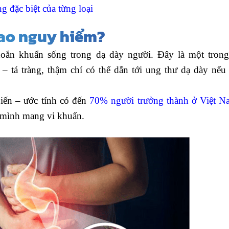
g đặc biệt của từng loại
 sao nguy hiểm?
i xoắn khuẩn sống trong dạ dày người. Đây là một tron
– tá tràng, thậm chí có thể dẫn tới ung thư dạ dày nếu
biến – ước tính có đến
70% người trưởng thành ở Việt N
 mình mang vi khuẩn.