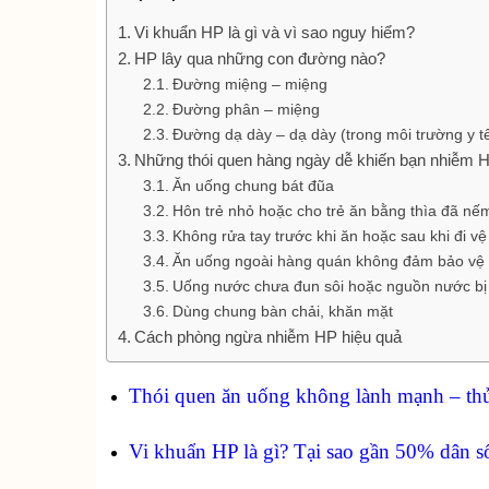
Vi khuẩn HP là gì và vì sao nguy hiểm?
HP lây qua những con đường nào?
Đường miệng – miệng
Đường phân – miệng
Đường dạ dày – dạ dày (trong môi trường y t
Những thói quen hàng ngày dễ khiến bạn nhiễm
Ăn uống chung bát đũa
Hôn trẻ nhỏ hoặc cho trẻ ăn bằng thìa đã nế
Không rửa tay trước khi ăn hoặc sau khi đi vệ
Ăn uống ngoài hàng quán không đảm bảo vệ 
Uống nước chưa đun sôi hoặc nguồn nước bị
Dùng chung bàn chải, khăn mặt
Cách phòng ngừa nhiễm HP hiệu quả
Thói quen ăn uống không lành mạnh – thủ
Vi khuẩn HP là gì? Tại sao gần 50% dân s