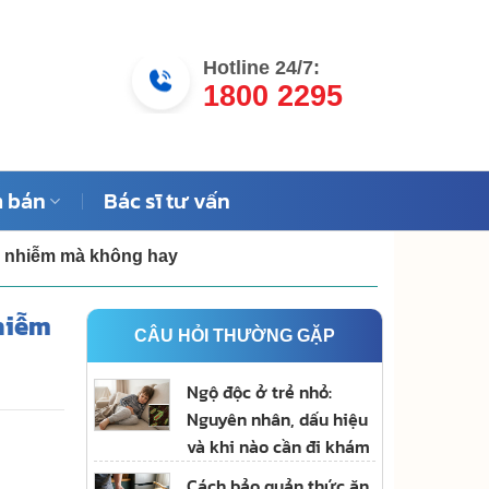
Hotline 24/7:
1800 2295
 bán
Bác sĩ tư vấn
ị nhiễm mà không hay
hiễm
CÂU HỎI THƯỜNG GẶP
Ngộ độc ở trẻ nhỏ:
Nguyên nhân, dấu hiệu
và khi nào cần đi khám
Cách bảo quản thức ăn