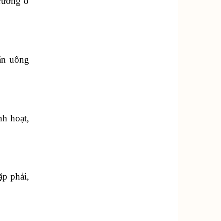
rường ô
ăn uống
nh hoạt,
ặp phải,