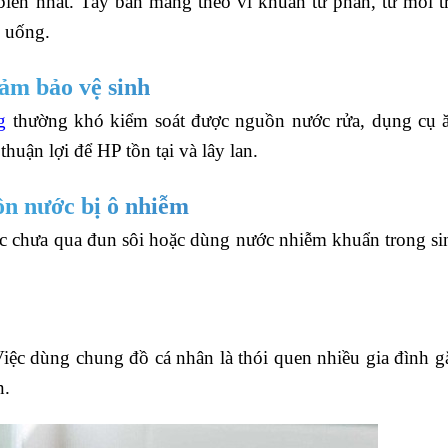
iến nhất. Tay bẩn mang theo vi khuẩn từ phân, từ môi t
n uống.
ảm bảo vệ sinh
g
thường khó kiểm soát được nguồn nước rửa, dụng cụ 
huận lợi để HP tồn tại và lây lan.
ồn nước bị ô nhiễm
c chưa qua đun sôi hoặc dùng nước nhiễm khuẩn trong si
iệc dùng chung đồ cá nhân là thói quen nhiều gia đình g
n.