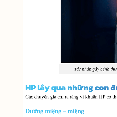
Tác nhân gây bệnh thườ
HP lây qua những con 
Các chuyên gia chỉ ra rằng vi khuẩn HP có th
Đường miệng – miệng