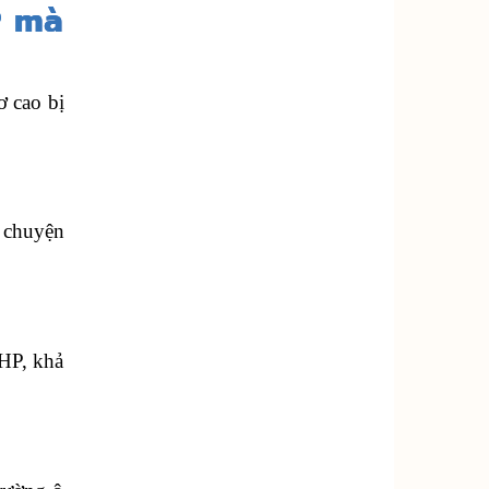
P mà
ơ cao bị
 chuyện
 HP, khả