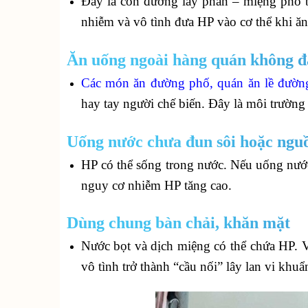
Đây là con đường lây phân – miệng phổ b
nhiễm và vô tình đưa HP vào cơ thể khi ă
Ăn uống ngoài hàng quán không đ
Các món ăn đường phố, quán ăn lề đườn
hay tay người chế biến. Đây là môi trường t
Uống nước chưa đun sôi hoặc ngu
HP có thể sống trong nước. Nếu uống nướ
nguy cơ nhiễm HP tăng cao.
Dùng chung bàn chải, khăn mặt
Nước bọt và dịch miệng có thể chứa HP. V
vô tình trở thành “cầu nối” lây lan vi khuẩ