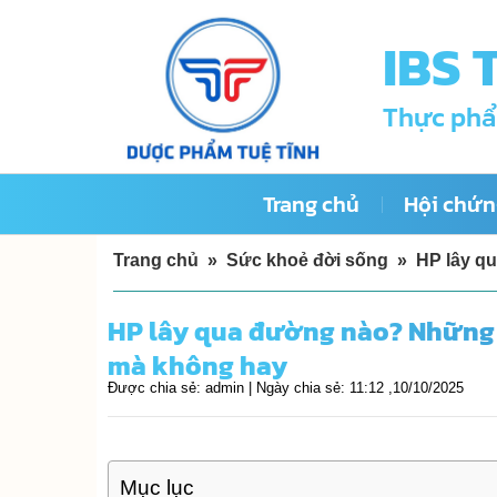
Skip
IBS 
to
content
Thực phẩ
Trang chủ
Hội chứng
Trang chủ
»
Sức khoẻ đời sống
»
HP lây q
HP lây qua đường nào? Những 
mà không hay
Được chia sẻ:
admin |
Ngày chia sẻ:
11:12 ,10/10/2025
Mục lục