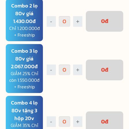
Combo 2 lọ
80v giá
0
đ
1.430.00đ
-
+
Chỉ 1.200.000đ
+ Freeship
Combo 3 lọ
80v giá
2.067.000đ
0
đ
-
+
GIẢM 25% Chỉ
còn 1.550.000đ
+ Freeship
Combo 4 lọ
80v tặng 3
hộp 20v
0
đ
-
+
GIẢM 35% Chỉ