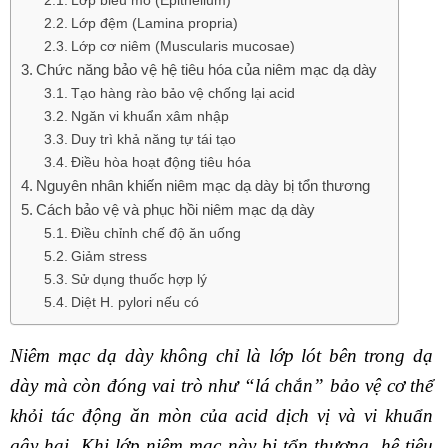
Lớp biểu mô (Epithelium)
Lớp đệm (Lamina propria)
Lớp cơ niêm (Muscularis mucosae)
Chức năng bảo vệ hệ tiêu hóa của niêm mạc dạ dày
Tạo hàng rào bảo vệ chống lại acid
Ngăn vi khuẩn xâm nhập
Duy trì khả năng tự tái tạo
Điều hòa hoạt động tiêu hóa
Nguyên nhân khiến niêm mạc dạ dày bị tổn thương
Cách bảo vệ và phục hồi niêm mạc dạ dày
Điều chỉnh chế độ ăn uống
Giảm stress
Sử dụng thuốc hợp lý
Diệt H. pylori nếu có
Niêm mạc dạ dày không chỉ là lớp lót bên trong dạ
dày mà còn đóng vai trò như “lá chắn” bảo vệ cơ thể
khỏi tác động ăn mòn của acid dịch vị và vi khuẩn
gây hại. Khi lớp niêm mạc này bị tổn thương, hệ tiêu