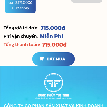
còn 2.171.000đ
+ Freeship
715.000
đ
Tổng giá trị đơn:
Miễn Phí
Phí vận chuyển:
715.000
đ
Tổng thanh toán:
ĐẶT MUA
CÔNG TY CỔ PHẦN SẢN XUẤT VÀ KINH DOANH