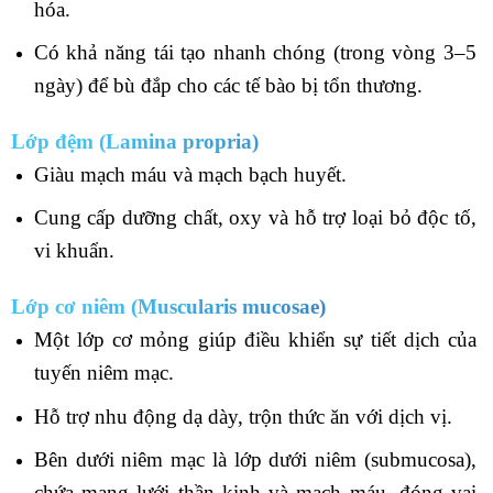
hóa.
Có khả năng tái tạo nhanh chóng (trong vòng 3–5
ngày) để bù đắp cho các tế bào bị tổn thương.
Lớp đệm (Lamina propria)
Giàu mạch máu và mạch bạch huyết.
Cung cấp dưỡng chất, oxy và hỗ trợ loại bỏ độc tố,
vi khuẩn.
Lớp cơ niêm (Muscularis mucosae)
Một lớp cơ mỏng giúp điều khiển sự tiết dịch của
tuyến niêm mạc.
Hỗ trợ nhu động dạ dày, trộn thức ăn với dịch vị.
Bên dưới niêm mạc là lớp dưới niêm (submucosa),
chứa mạng lưới thần kinh và mạch máu, đóng vai