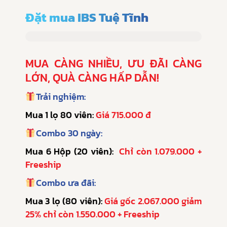
Đặt mua IBS Tuệ Tĩnh
MUA CÀNG NHIỀU, ƯU ĐÃI CÀNG
LỚN, QUÀ CÀNG HẤP DẪN!
Trải nghiệm:
Mua 1 lọ 80 viên:
Giá 715.000 đ
Combo 30 ngày:
Mua 6 Hộp (20 viên):
Chỉ còn 1.079.000 +
Freeship
Combo ưa đãi:
Mua 3 lọ (80 viên):
Giá gốc 2.067.000 giảm
25% chỉ còn 1.550.000 + Freeship