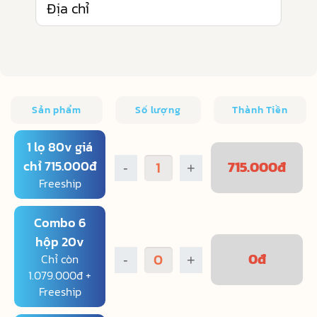
Sản phẩm
Số lượng
Thành Tiền
1 lọ 80v giá
chỉ 715.000đ
715.000
đ
-
+
Freeship
Combo 6
hộp 20v
0
đ
Chỉ còn
-
+
1.079.000đ +
Freeship